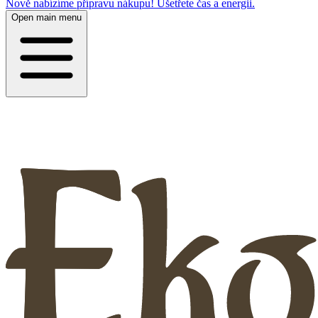
Nově nabízíme přípravu nákupu! Ušetřete čas a energii.
Open main menu