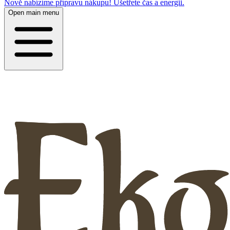
Nově nabízíme přípravu nákupu! Ušetřete čas a energii.
Open main menu