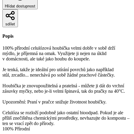
Hlídat dostupnost
sdílet
Popis
100% přírodní celulózová houbička velmi dobře v sobě drží
mýdlo, je příjemná na omak. Využijete ji nejen na úklid
v domácnosti, ale také jako houbu do koupele.
Je tenká, takže je ideální pro utírání povrchů jako například
stůl, zrcadlo... nenechává po sobě žádné prachové částečky.
Houbička je znovupoužitelná a pratelná - můžete ji dát do vrchní
zásuvky myčky, nebo je-li velmi špinavá, tak do pračky na 40°C.
Upozornění: Praní v pračce snižuje životnost houbičky.
Celulóza se rozloží podobně jako ostatní bioodpad. Pokud je ale
příliš znečištěna chemickými prostředky, nevhazujte do kompostu –
ten se vrací zpět do přírody.
100% Přírodní