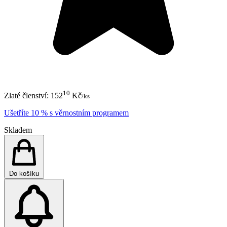
10
Zlaté členství:
152
Kč
/ks
Ušetříte 10 % s věrnostním programem
Skladem
Do košíku