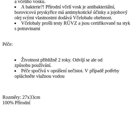
a včelího vosku.
A bakterie?! Přírodní včelí vosk je antibakteriální,
borovicová pryskyřice má antimykotické účinky a jojobový
olej svými vlastnostmi dodává Včelobalu ohebnost.
Včelobaly prošli testy RÚVZ a jsou certifikované na styk
s potravinami
Péče:
Životnost přibližně 2 roky. Odvíjí se ale od
způsobu používání.
Péče spočívá v oprášení nečistot. V případě potřeby
opláchněte vlažnou vodou
Rozměry: 27x33cm
100% Přírodní