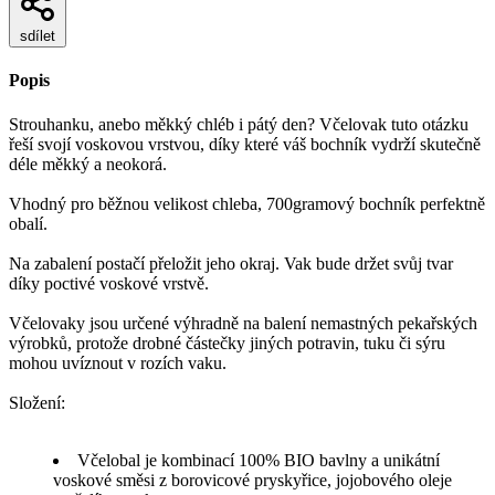
sdílet
Popis
Strouhanku, anebo měkký chléb i pátý den? Včelovak tuto otázku
řeší svojí voskovou vrstvou, díky které váš bochník vydrží skutečně
déle měkký a neokorá.
Vhodný pro běžnou velikost chleba, 700gramový bochník perfektně
obalí.
Na zabalení postačí přeložit jeho okraj. Vak bude držet svůj tvar
díky poctivé voskové vrstvě.
Včelovaky jsou určené výhradně na balení nemastných pekařských
výrobků, protože drobné částečky jiných potravin, tuku či sýru
mohou uvíznout v rozích vaku.
Složení:
Včelobal je kombinací 100% BIO bavlny a unikátní
voskové směsi z borovicové pryskyřice, jojobového oleje