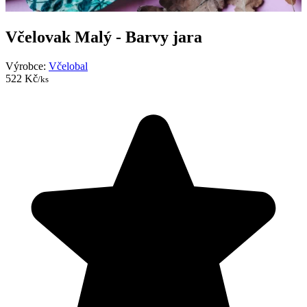
Včelovak Malý - Barvy jara
Výrobce:
Včelobal
522 Kč
/ks