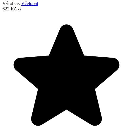
Výrobce:
Včelobal
622 Kč
/ks