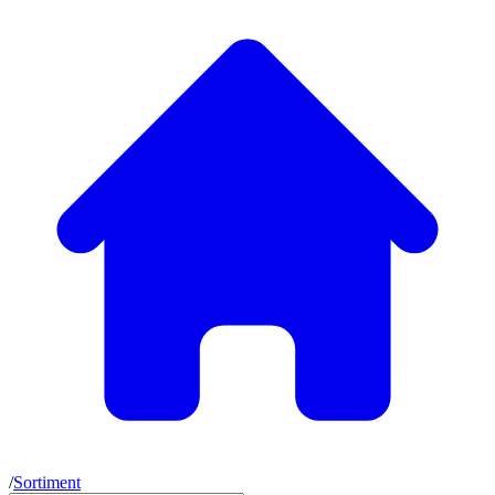
/
Sortiment