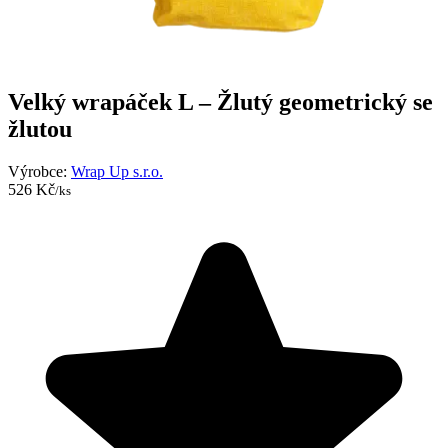
Velký wrapáček L – Žlutý geometrický se
žlutou
Výrobce:
Wrap Up s.r.o.
526 Kč
/ks