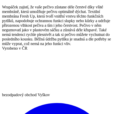
Wrapáček zajistí, že vaše pečivo zůstane déle čerstvé díky všité
membráně, která umožňuje pečivu optimálně dýchat. Textilní
membrána Fresh Up, která tvoří vnitřní vrstvu těchto funkčních
pytlíků, napodobuje ochrannou funkci slupky nebo kůrky a udržuje
přirozenou vlhkost pečiva a tím i jeho čerstvost. Pečivo v něm
negumovatí jako v plastovém sáčku a zůstává déle křupavé. Také
nemá tendenci rychle plesnivět a tak si pečivo můžete vychutnat do
posledního kousku. Běžná údržba pytlíku je snadná a dle potřeby se
může vyprat, což nemá na jeho funkci vliv.
Vyrobeno v ČR
bezodpadový obchod Vyškov