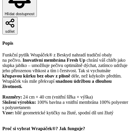
Hlídat dostupnost
sdílet
Popis
Funkční pytlík Wrapáček® z Beskyd nahradí tradiční obaly
na pečivo.
Inovativní membrána Fresh Up
chrání váš chléb jako
slupka jablko – umožňuje pečivu optimálně dýchat, zatímco udržuje
jeho přirozenou vlhkost a tím i čerstvost. Tak si vychutnáte
křupavou kůrku bez obav z plísně
déle, než kdykoliv předtím.
Wrapáček vás mile překvapí
snadnou údržbou a dlouhou
životností.
Rozměry:
24 cm × 40 cm (vnitřní šířka × výška)
Složení výrobku:
100% bavlna a vnitřní membrána 100% polyester
s polyuretanem
Vzor:
bílé geometrické kytičky na žluté, spodní díl uni žlutý
Proč si vybrat Wrapáček®? Jak funguje?