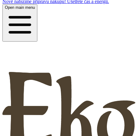
Nově nabízíme přípravu nákupu! Ušetřete čas a energii.
Open main menu