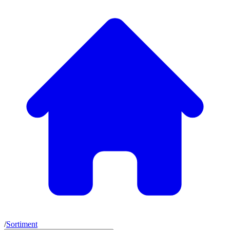
/
Sortiment