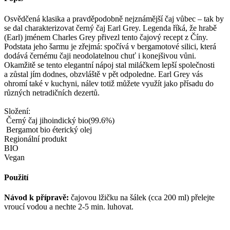
Osvědčená klasika a pravděpodobně nejznámější čaj vůbec – tak by
se dal charakterizovat černý čaj Earl Grey. Legenda říká, že hrabě
(Earl) jménem Charles Grey přivezl tento čajový recept z Číny.
Podstata jeho šarmu je zřejmá: spočívá v bergamotové silici, která
dodává černému čaji neodolatelnou chuť i konejšivou vůni.
Okamžitě se tento elegantní nápoj stal miláčkem lepší společnosti
a zůstal jím dodnes, obzvláště v pět odpoledne. Earl Grey vás
ohromí také v kuchyni, nálev totiž můžete využít jako přísadu do
různých netradičních dezertů.
Složení:
Černý čaj jihoindický bio(99.6%)
Bergamot bio éterický olej
Regionální produkt
BIO
Vegan
Použití
Návod k přípravě:
čajovou lžičku na šálek (cca 200 ml) přelejte
vroucí vodou a nechte 2-5 min. luhovat.