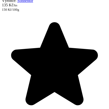
Výrobce:
Sonnentor
135 Kč
/ks
150 Kč/100g