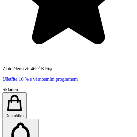
80
Zlaté členství:
46
Kč
/kg
Ušetříte 10 % s věrnostním programem
Skladem
Do košíku