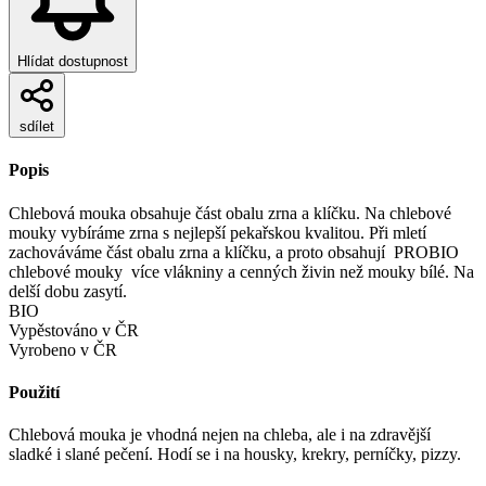
Hlídat dostupnost
sdílet
Popis
Chlebová mouka obsahuje část obalu zrna a klíčku. Na chlebové
mouky vybíráme zrna s nejlepší pekařskou kvalitou. Při mletí
zachováváme část obalu zrna a klíčku, a proto obsahují PROBIO
chlebové mouky více vlákniny a cenných živin než mouky bílé. Na
delší dobu zasytí.
BIO
Vypěstováno v ČR
Vyrobeno v ČR
Použití
Chlebová mouka je vhodná nejen na chleba, ale i na zdravější
sladké i slané pečení. Hodí se i na housky, krekry, perníčky, pizzy.