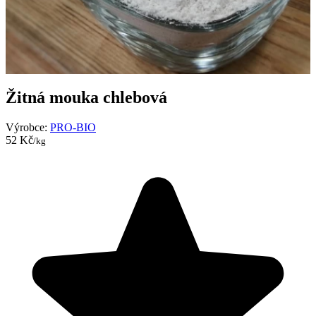
Žitná mouka chlebová
Výrobce:
PRO-BIO
52 Kč
/kg