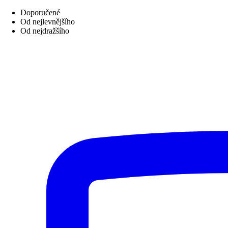
Doporučené
Od nejlevnějšího
Od nejdražšího