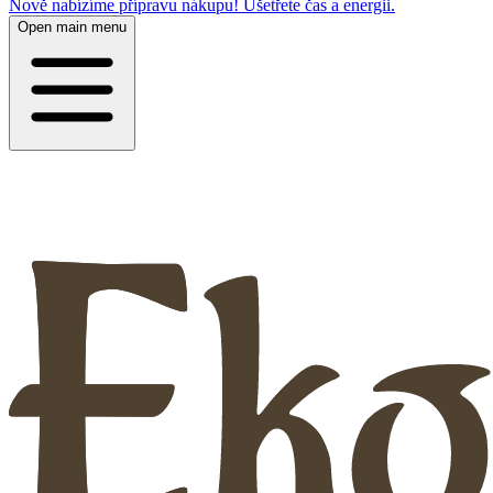
Nově nabízíme přípravu nákupu! Ušetřete čas a energii.
Open main menu