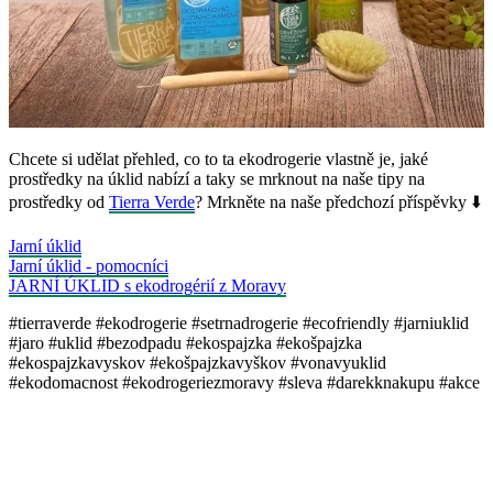
Chcete si udělat přehled, co to ta ekodrogerie vlastně je, jaké
prostředky na úklid nabízí a taky se mrknout na naše tipy na
prostředky od
Tierra Verde
? Mrkněte na naše předchozí příspěvky ⬇️
Jarní úklid
Jarní úklid - pomocníci
JARNÍ ÚKLID s ekodrogérií z Moravy
#tierraverde #ekodrogerie #setrnadrogerie #ecofriendly #jarniuklid
#jaro #uklid #bezodpadu #ekospajzka #ekošpajzka
#ekospajzkavyskov #ekošpajzkavyškov #vonavyuklid
#ekodomacnost #ekodrogeriezmoravy #sleva #darekknakupu #akce