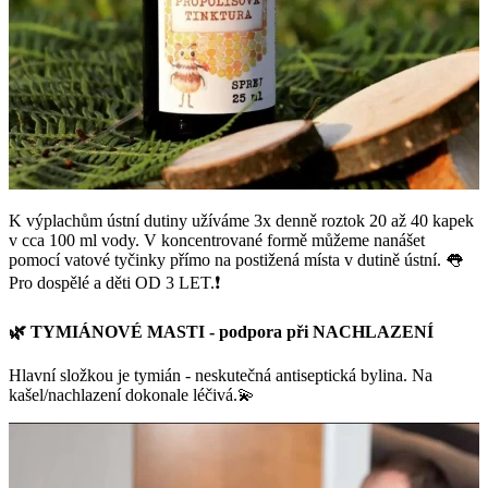
K výplachům ústní dutiny užíváme 3x denně roztok 20 až 40 kapek
v cca 100 ml vody. V koncentrované formě můžeme nanášet
pomocí vatové tyčinky přímo na postižená místa v dutině ústní. 👅
Pro dospělé a děti OD 3 LET.❗️
🌿 TYMIÁNOVÉ MASTI - podpora při NACHLAZENÍ
Hlavní složkou je tymián - neskutečná antiseptická bylina. Na
kašel/nachlazení dokonale léčivá.💫