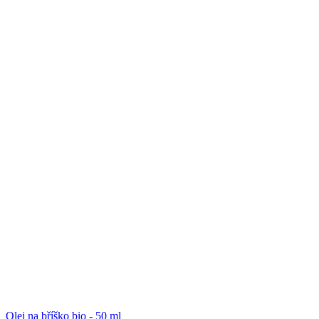
Olej na bříško bio - 50 ml