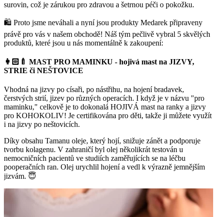
surovin, což je zárukou pro zdravou a šetrnou péči o pokožku.
🛍 Proto jsme neváhali a nyní jsou produkty Medarek připraveny
právě pro vás v našem obchodě! Náš tým pečlivě vybral 5 skvělých
produktů, které jsou u nás momentálně k zakoupení:
👩🏻‍🍼 MAST PRO MAMINKU - hojivá mast na JIZVY,
STRIE či NEŠTOVICE
Vhodná na jizvy po císaři, po nástřihu, na hojení bradavek,
čerstvých strií, jizev po různých operacích. I když je v názvu "pro
maminku," celkově je to dokonalá HOJIVÁ mast na ranky a jizvy
pro KOHOKOLIV! Je certifikována pro děti, takže ji můžete využít
i na jizvy po neštovicích.
Díky obsahu Tamanu oleje, který hojí, snižuje zánět a podporuje
tvorbu kolagenu. V zahraničí byl olej několikrát testován u
nemocničních pacientů ve studiích zaměřujících se na léčbu
pooperačních ran. Olej urychlil hojení a vedl k výrazně jemnějším
jizvám. 😇