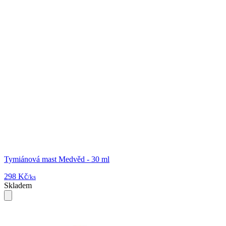
Tymiánová mast Medvěd - 30 ml
298 Kč
/ks
Skladem