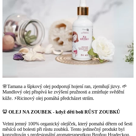
🌸Tamana a šípkový olej podporují hojení ran, zjemňují jizvy. 🌱
Mandlový olej přispívá ke zvýšení pružnosti a zmírňuje svědění
kůže. ⚡️Ricinový olej pomáhá předcházet striím.
🦷 OLEJ NA ZOUBEK - když děti bolí RŮST ZOUBKŮ
Velmi jemný 100% organický olejíček, který pomahá dětem od šesti
měsíců od bolesti při růstu zoubků. Tento jedinečný produkt byl
konzultován s profesionální aromaterapeutkou Broňou Hradeckou.