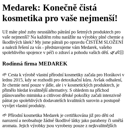
Medarek: Konečně čistá
kosmetika pro vaše nejmenší!
Už máte plné zuby neustálého pátrání po šetrných produktech pro
vaše nejmenší? Na každém rohu narážíte na výrobky plné chemie a
škodlivých látek? My jsme pátrali po opravdu ČISTÉM SLOŽENÍ
a nalezli řešení za vás - představujeme vám Medarek, vašeho
spolehlivého spojence v péči o zdraví a pohodu vašich dětí. 🌿👶🏻
Rodinná firma MEDAREK
🌱 Cesta k výrobě vlastní přírodní kosmetiky začala pro Horákovi v
lednu 2015, kdy se rozhodli pro detoxikační kůru. Avšak odhalení,
že chemie není pouze v jídle, ale i v kosmetických produktech, je
přimělo hledat kvalitnější alternativy. S ohledem na příchod
plánovaného miminka a citlivost dětské pokožky začali intenzivně
pátrat po spolehlivých dodavatelích kvalitních surovin a postupně
vyvíjet vlastní produkty.
🌱 Přírodní kosmetika Medarek je certifikována již pro děti od
narození a neobsahuje žádné škodlivé látky jako parabeny či umělá
aromata. Jejich výrobky jsou vyrobeny pouze z nejkvalitnějších