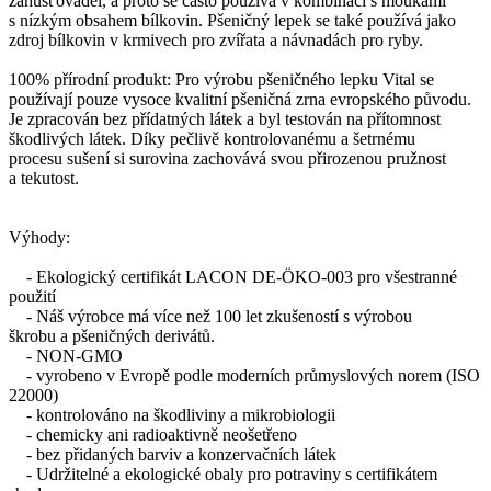
zahušťovadel, a proto se často používá v kombinaci s moukami
s nízkým obsahem bílkovin. Pšeničný lepek se také používá jako
zdroj bílkovin v krmivech pro zvířata a návnadách pro ryby.
100% přírodní produkt: Pro výrobu pšeničného lepku Vital se
používají pouze vysoce kvalitní pšeničná zrna evropského původu.
Je zpracován bez přídatných látek a byl testován na přítomnost
škodlivých látek. Díky pečlivě kontrolovanému a šetrnému
procesu sušení si surovina zachovává svou přirozenou pružnost
a tekutost.
Výhody:
- Ekologický certifikát LACON DE-ÖKO-003 pro všestranné
použití
- Náš výrobce má více než 100 let zkušeností s výrobou
škrobu a pšeničných derivátů.
- NON-GMO
- vyrobeno v Evropě podle moderních průmyslových norem (ISO
22000)
- kontrolováno na škodliviny a mikrobiologii
- chemicky ani radioaktivně neošetřeno
- bez přidaných barviv a konzervačních látek
- Udržitelné a ekologické obaly pro potraviny s certifikátem