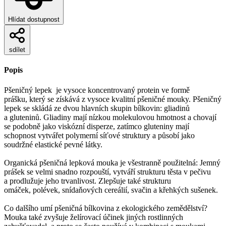
Hlídat dostupnost
sdílet
Popis
Pšeničný lepek je vysoce koncentrovaný protein ve formě
prášku, který se získává z vysoce kvalitní pšeničné mouky. Pšeničný
lepek se skládá ze dvou hlavních skupin bílkovin: gliadinů
a gluteninů. Gliadiny mají nízkou molekulovou hmotnost a chovají
se podobně jako viskózní disperze, zatímco gluteniny mají
schopnost vytvářet polymerní síťové struktury a působí jako
soudržné elastické pevné látky.
Organická pšeničná lepková mouka je všestranně použitelná: Jemný
prášek se velmi snadno rozpouští, vytváří strukturu těsta v pečivu
a prodlužuje jeho trvanlivost. Zlepšuje také strukturu
omáček, polévek, snídaňových cereálií, svačin a křehkých sušenek.
Co dalšího umí pšeničná bílkovina z ekologického zemědělství?
Mouka také zvyšuje želírovací účinek jiných rostlinných