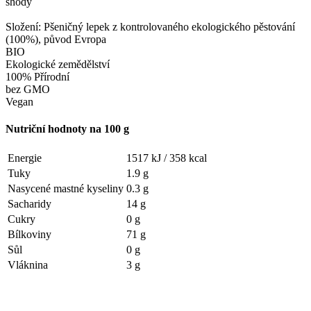
shody
Složení: Pšeničný lepek z kontrolovaného ekologického pěstování
(100%), původ Evropa
BIO
Ekologické zemědělství
100% Přírodní
bez GMO
Vegan
Nutriční hodnoty na 100 g
Energie
1517 kJ /
358 kcal
Tuky
1.9 g
Nasycené mastné kyseliny
0.3 g
Sacharidy
14 g
Cukry
0 g
Bílkoviny
71 g
Sůl
0 g
Vláknina
3 g