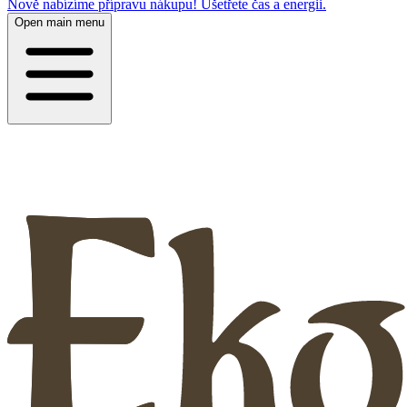
Nově nabízíme přípravu nákupu! Ušetřete čas a energii.
Open main menu