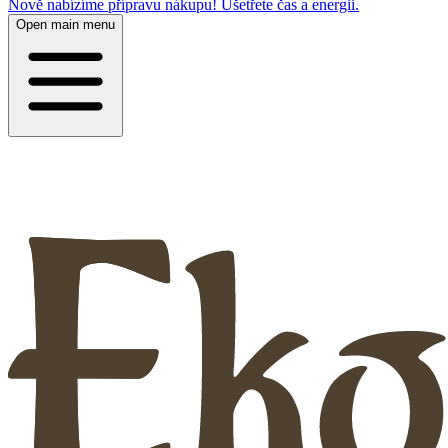
Nově nabízíme přípravu nákupu! Ušetřete čas a energii.
Open main menu