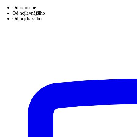
Doporučené
Od nejlevnějšího
Od nejdražšího