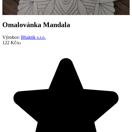
Omalovánka Mandala
Výrobce:
Bhaktik s.r.o.
122 Kč
/ks