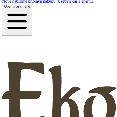
Nově nabízíme přípravu nákupu! Ušetřete čas a energii.
Open main menu