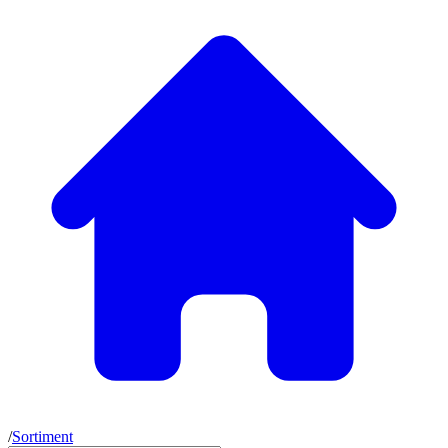
/
Sortiment