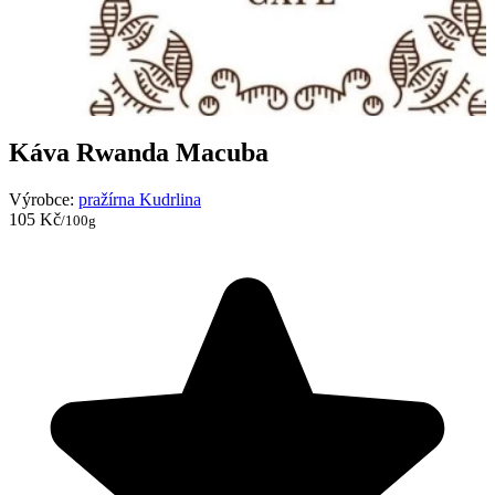
Káva Rwanda Macuba
Výrobce:
pražírna Kudrlina
105 Kč
/100g