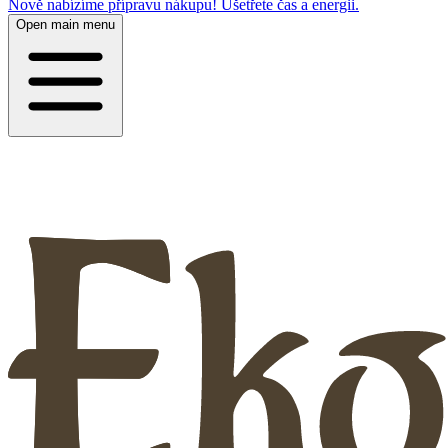
Nově nabízíme přípravu nákupu! Ušetřete čas a energii.
Open main menu