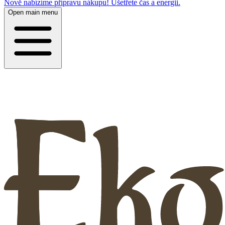
Nově nabízíme přípravu nákupu! Ušetřete čas a energii.
Open main menu