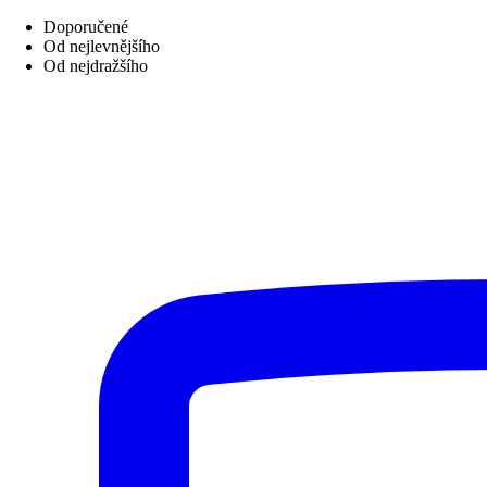
Doporučené
Od nejlevnějšího
Od nejdražšího