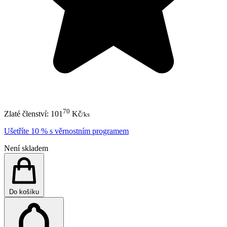
70
Zlaté členství:
101
Kč
/ks
Ušetříte 10 % s věrnostním programem
Není skladem
Do košíku